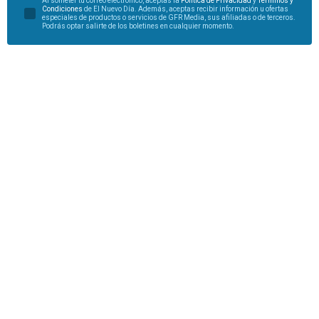
Al someter tu correo electrónico, aceptas la
Política de Privacidad
y
Términos y
Condiciones
de El Nuevo Día. Además, aceptas recibir información u ofertas
especiales de productos o servicios de GFR Media, sus afiliadas o de terceros.
Podrás optar salirte de los boletines en cualquier momento.