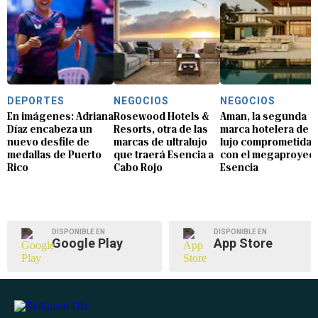
DEPORTES
NEGOCIOS
NEGOCIOS
En imágenes: Adriana
Rosewood Hotels &
Aman, la segunda
Díaz encabeza un
Resorts, otra de las
marca hotelera de
nuevo desfile de
marcas de ultralujo
lujo comprometida
medallas de Puerto
que traerá Esencia a
con el megaproyec
Rico
Cabo Rojo
Esencia
DISPONIBLE EN
DISPONIBLE EN
Google Play
App Store