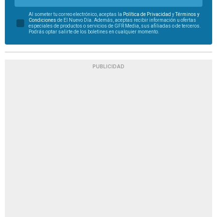
Al someter tu correo electrónico, aceptas la
Política de Privacidad
y
Términos y
Condiciones
de El Nuevo Día. Además, aceptas recibir información u ofertas
especiales de productos o servicios de GFR Media, sus afiliadas o de terceros.
Podrás optar salirte de los boletines en cualquier momento.
PUBLICIDAD