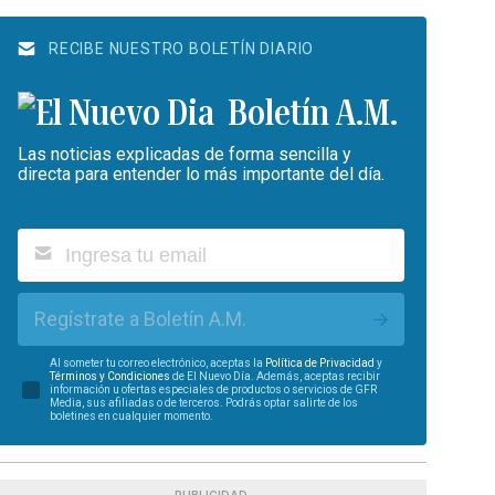
RECIBE NUESTRO BOLETÍN DIARIO
Boletín A.M.
Las noticias explicadas de forma sencilla y
directa para entender lo más importante del día.
Regístrate a Boletín A.M.
Al someter tu correo electrónico, aceptas la
Política de Privacidad
y
Términos y Condiciones
de El Nuevo Día. Además, aceptas recibir
información u ofertas especiales de productos o servicios de GFR
Media, sus afiliadas o de terceros. Podrás optar salirte de los
boletines en cualquier momento.