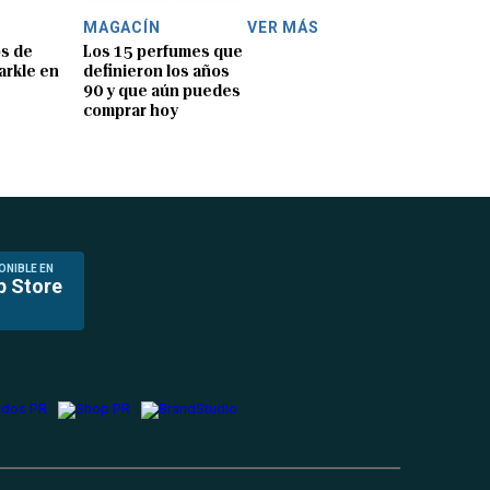
MAGACÍN
VER MÁS
os de
Los 15 perfumes que
rkle en
definieron los años
90 y que aún puedes
comprar hoy
ONIBLE EN
p Store