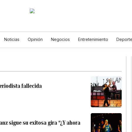
Noticias
Opinión
Negocios
Entretenimiento
Deport
stados Unidos
Ciencia y Ambiente
Gastronomía
De Viaje
otos
English
Podcasts
Horóscopos
Newsletters
Fe
eriodista fallecida
nz sigue su exitosa gira “¿Y ahora