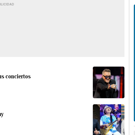
BLICIDAD
us conciertos
my