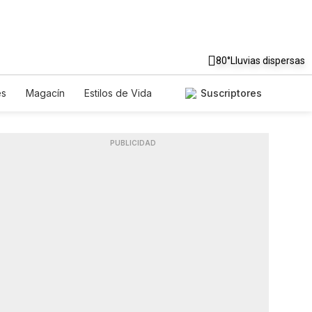
80°
Lluvias dispersas
es
Magacín
Estilos de Vida
Suscriptores
Tecnología
Juegos
Lotería
riados
Especiales
PUBLICIDAD