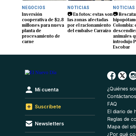
NEGOCIOS
NOTICIAS
NOTICIAS
Inversión
📷 En fotos: estas son
📷 Rescata
cooperativa de $2.8
las zonas afectadas
hipopótam
millones para nueva
por el racionamiento
Colombia: 
planta de
del embalse Carraízo
descendien
procesamiento de
animales 
carne
introdujo 
Escobar
¿Quiénes s
Mi cuenta
Contáctano
FAQ
Suscríbete
El diario de
Reglas de c
Newsletters
Mapa del sit
¿Por qué co