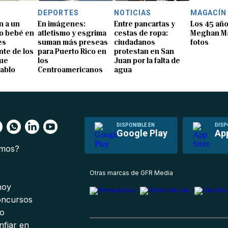
DEPORTES
NOTICIAS
MAGACÍN
n a un
En imágenes:
Entre pancartas y
Los 45 añ
o bebé en
atletismo y esgrima
cestas de ropa:
Meghan Ma
es
suman más preseas
ciudadanos
fotos
te de los
para Puerto Rico en
protestan en San
que
los
Juan por la falta de
Pablo
Centroamericanos
agua
DISPONIBLE EN
DISP
Google Play
Ap
omos?
s
Otras marcas de GFR Media
 hoy
oncursos
io
nfiar en