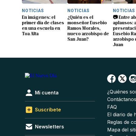
NOTICIAS
NOTICIAS
NOTICIAS
En imágenes: el
¿Quién es el
📷 Entre a
primer día de clases
monseñor Eusebio
aplausos: a
en una escuela en
Ramos Morales,
presentaci
Toa Alta
nuevo arzobispo de
Eusebio R
San Juan?
arzobispo 
Juan
¿Quiénes s
Mi cuenta
Contáctano
FAQ
Suscríbete
El diario de
Reglas de c
Newsletters
Mapa del sit