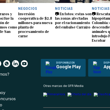
NEGOCIOS
NOTICIAS
NOTICIAS
brazos y
Inversión
📷 En fotos: estas son
📷 Rescata
sí fue la
cooperativa de $2.8
las zonas afectadas
hipopótam
ón de
millones para nueva
por el racionamiento
Colombia: 
amos como
planta de
del embalse Carraízo
descendie
de San
procesamiento de
animales 
carne
introdujo 
Escobar
DISPONIBLE EN
DISP
Google Play
Ap
omos?
s
Otras marcas de GFR Media
 hoy
oncursos
io