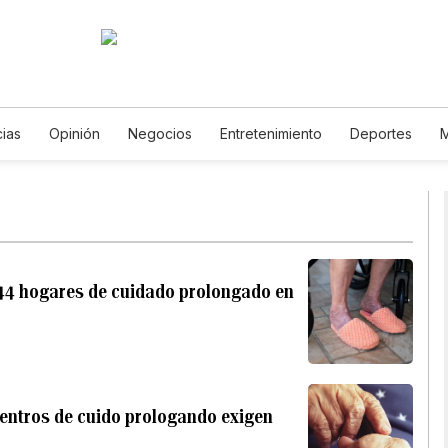
cias
Opinión
Negocios
Entretenimiento
Deportes
M
Unidos
Ciencia y Ambiente
Gastronomía
De Viaje
Tec
English
Podcasts
Horóscopos
Newsletters
Feriados
e 44 hogares de cuidado prolongado en
centros de cuido prologando exigen