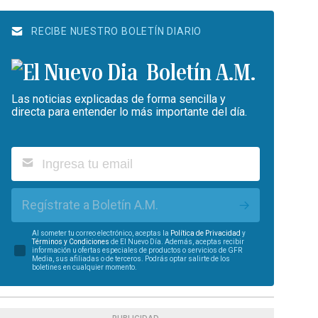
RECIBE NUESTRO BOLETÍN DIARIO
Boletín A.M.
Las noticias explicadas de forma sencilla y
directa para entender lo más importante del día.
Regístrate a Boletín A.M.
Al someter tu correo electrónico, aceptas la
Política de Privacidad
y
Términos y Condiciones
de El Nuevo Día. Además, aceptas recibir
información u ofertas especiales de productos o servicios de GFR
Media, sus afiliadas o de terceros. Podrás optar salirte de los
boletines en cualquier momento.