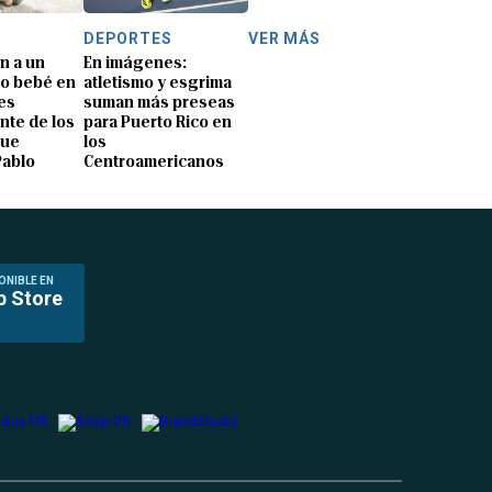
DEPORTES
VER MÁS
n a un
En imágenes:
o bebé en
atletismo y esgrima
es
suman más preseas
nte de los
para Puerto Rico en
que
los
Pablo
Centroamericanos
ONIBLE EN
p Store