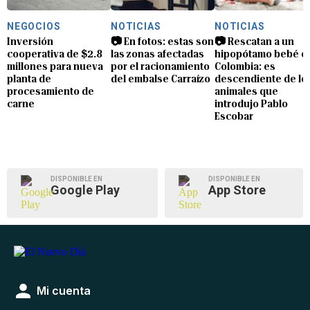
NEGOCIOS
NOTICIAS
NOTICIAS
Inversión
📷 En fotos: estas son
📷 Rescatan a un
cooperativa de $2.8
las zonas afectadas
hipopótamo bebé e
millones para nueva
por el racionamiento
Colombia: es
planta de
del embalse Carraízo
descendiente de lo
procesamiento de
animales que
carne
introdujo Pablo
Escobar
DISPONIBLE EN
DISPONIBLE EN
Google Play
App Store
Mi cuenta