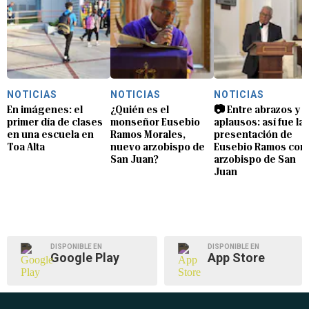
NOTICIAS
NOTICIAS
NOTICIAS
En imágenes: el
¿Quién es el
📷 Entre abrazos y
primer día de clases
monseñor Eusebio
aplausos: así fue la
en una escuela en
Ramos Morales,
presentación de
Toa Alta
nuevo arzobispo de
Eusebio Ramos com
San Juan?
arzobispo de San
Juan
DISPONIBLE EN
DISPONIBLE EN
Google Play
App Store