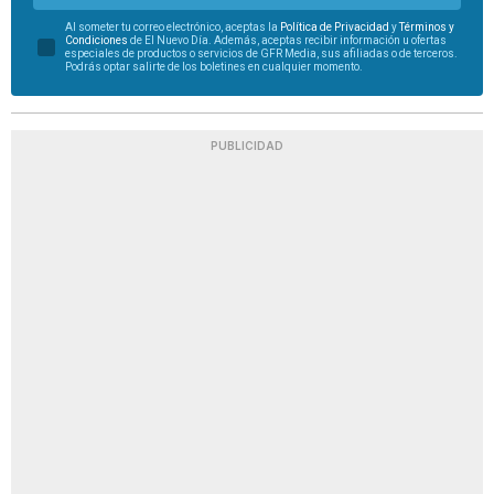
Al someter tu correo electrónico, aceptas la
Política de Privacidad
y
Términos y
Condiciones
de El Nuevo Día. Además, aceptas recibir información u ofertas
especiales de productos o servicios de GFR Media, sus afiliadas o de terceros.
Podrás optar salirte de los boletines en cualquier momento.
PUBLICIDAD