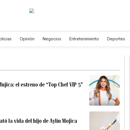
oticias
Opinión
Negocios
Entretenimiento
Deportes
os Unidos
Ciencia y Ambiente
Gastronomía
De Viaje
T
English
Podcasts
Horóscopos
Newsletters
Feriad
jica: el estreno de “Top Chef VIP 5”
tó la vida del hijo de Aylín Mojica