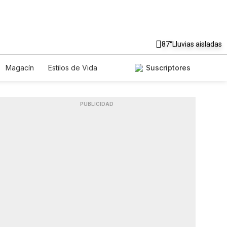
87°
Lluvias aisladas
Magacín
Estilos de Vida
Suscriptores
ecnología
Juegos
Lotería
os
Especiales
PUBLICIDAD