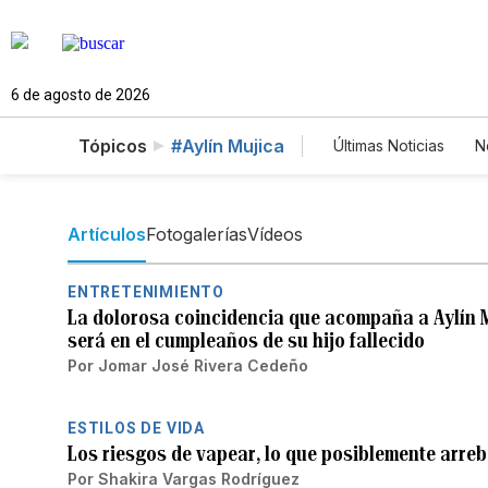
6 de agosto de 2026
Tópicos
#Aylín Mujica
Últimas Noticias
N
Mundo
Estad
Vídeos
Fotos
Artículos
Fotogalerías
Vídeos
ENTRETENIMIENTO
La dolorosa coincidencia que acompaña a Aylín Mu
será en el cumpleaños de su hijo fallecido
Por
Jomar José Rivera Cedeño
ESTILOS DE VIDA
Los riesgos de vapear, lo que posiblemente arreba
Por
Shakira Vargas Rodríguez