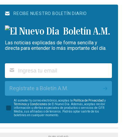
RECIBE NUESTRO BOLETÍN DIARIO
Boletín A.M.
Las noticias explicadas de forma sencilla y
directa para entender lo más importante del día.
Regístrate a Boletín A.M.
Al someter tu correo electrónico, aceptas la
Política de Privacidad
y
Términos y Condiciones
de El Nuevo Día. Además, aceptas recibir
información u ofertas especiales de productos o servicios de GFR
Media, sus afiliadas o de terceros. Podrás optar salirte de los
boletines en cualquier momento.