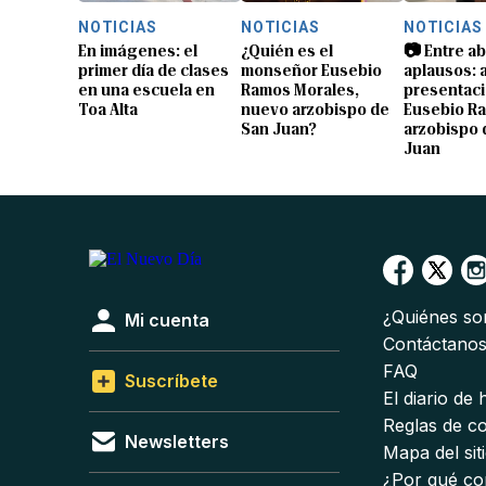
NOTICIAS
NOTICIAS
NOTICIAS
En imágenes: el
¿Quién es el
📷 Entre a
primer día de clases
monseñor Eusebio
aplausos: a
en una escuela en
Ramos Morales,
presentaci
Toa Alta
nuevo arzobispo de
Eusebio R
San Juan?
arzobispo 
Juan
¿Quiénes s
Mi cuenta
Contáctano
FAQ
Suscríbete
El diario de
Reglas de c
Newsletters
Mapa del sit
¿Por qué co