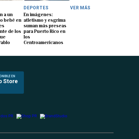
DEPORTES
VER MÁS
n a un
En imágenes:
o bebé en
atletismo y esgrima
es
suman más preseas
nte de los
para Puerto Rico en
que
los
Pablo
Centroamericanos
ONIBLE EN
p Store