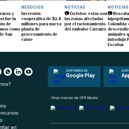
NEGOCIOS
NOTICIAS
NOTICIAS
brazos y
Inversión
📷 En fotos: estas son
📷 Rescata
sí fue la
cooperativa de $2.8
las zonas afectadas
hipopótam
ón de
millones para nueva
por el racionamiento
Colombia: 
amos como
planta de
del embalse Carraízo
descendie
de San
procesamiento de
animales 
carne
introdujo 
Escobar
DISPONIBLE EN
DISP
Google Play
Ap
omos?
s
Otras marcas de GFR Media
 hoy
oncursos
io
nfiar en