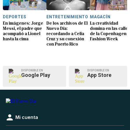
DEPORTES
ENTRETENIMIENTO
MAGACÍN
En imágenes: Jorge
De los archivos de El
La creatividad
Messi, el padre que
Nuevo Día:
domina en las calle
acompañó a Lionel
recordando a Celia
de la Copenhagen
hasta la cima
Cruz y su conexión
Fashion Week
con Puerto Rico
DISPONIBLE EN
DISPONIBLE EN
Google Play
App Store
Mi cuenta