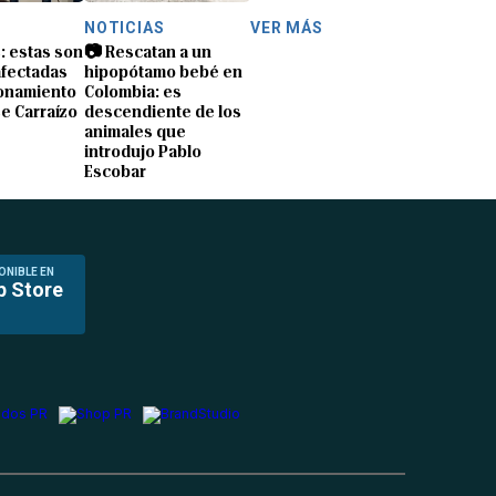
NOTICIAS
VER MÁS
s: estas son
📷 Rescatan a un
afectadas
hipopótamo bebé en
ionamiento
Colombia: es
e Carraízo
descendiente de los
animales que
introdujo Pablo
Escobar
ONIBLE EN
p Store