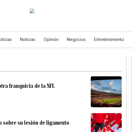
oticias
Noticias
Opinión
Negocios
Entretenimiento
os de Vida
Mundo
Estados Unidos
Ciencia y Ambiente
ología
Juegos
Lotería
Vídeos
Fotos
English
P
letters
Feriados
Especiales
tra franquicia de la NFL
 sobre su lesión de ligamento