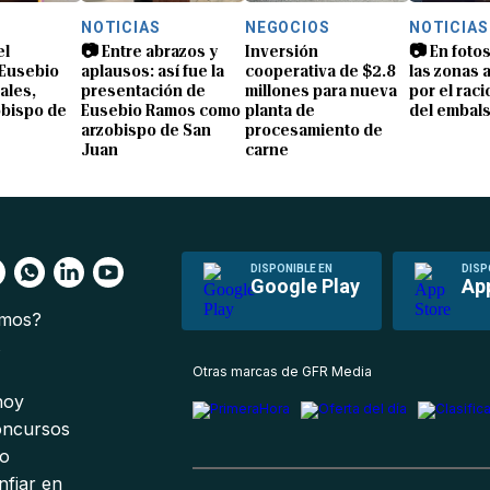
NOTICIAS
NEGOCIOS
NOTICIAS
el
📷 Entre abrazos y
Inversión
📷 En foto
Eusebio
aplausos: así fue la
cooperativa de $2.8
las zonas 
ales,
presentación de
millones para nueva
por el rac
obispo de
Eusebio Ramos como
planta de
del embals
arzobispo de San
procesamiento de
Juan
carne
DISPONIBLE EN
DISP
Google Play
Ap
omos?
s
Otras marcas de GFR Media
 hoy
oncursos
io
nfiar en