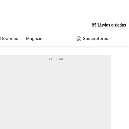
85°
Lluvias aisladas
Deportes
Magacín
Suscriptores
Gastronomía
De Viaje
odcasts
Horóscopos
PUBLICIDAD