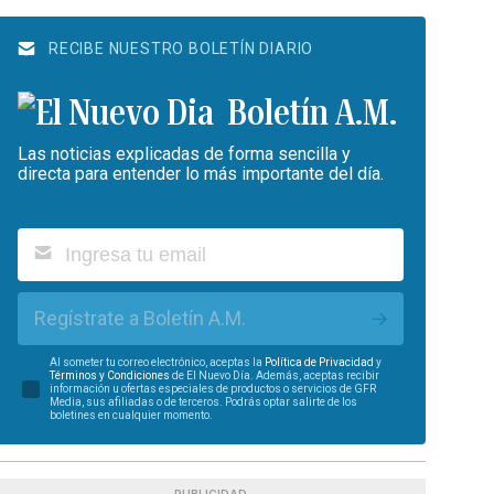
RECIBE NUESTRO BOLETÍN DIARIO
Boletín A.M.
Las noticias explicadas de forma sencilla y
directa para entender lo más importante del día.
Regístrate a Boletín A.M.
Al someter tu correo electrónico, aceptas la
Política de Privacidad
y
Términos y Condiciones
de El Nuevo Día. Además, aceptas recibir
información u ofertas especiales de productos o servicios de GFR
Media, sus afiliadas o de terceros. Podrás optar salirte de los
boletines en cualquier momento.