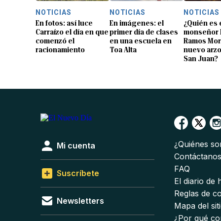
NOTICIAS
NOTICIAS
NOTICIAS
En fotos: así luce
En imágenes: el
¿Quién es 
Carraízo el día en que
primer día de clases
monseñor 
comenzó el
en una escuela en
Ramos Mor
racionamiento
Toa Alta
nuevo arz
San Juan?
¿Quiénes s
Mi cuenta
Contáctano
FAQ
Suscríbete
El diario de
Reglas de c
Newsletters
Mapa del sit
¿Por qué co