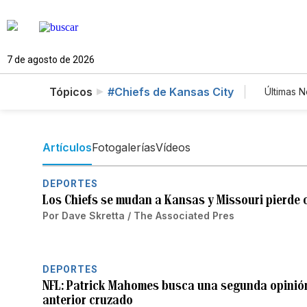
7 de agosto de 2026
Tópicos
#Chiefs de Kansas City
Últimas N
Estil
Tecn
News
Artículos
Fotogalerías
Vídeos
DEPORTES
Los Chiefs se mudan a Kansas y Missouri pierde o
Por
Dave Skretta / The Associated Pres
DEPORTES
NFL: Patrick Mahomes busca una segunda opinión
anterior cruzado