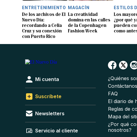
ENTRETENIMIENTO
MAGACÍN
ESTILOS D
De los archivos de El
La creatividad
Los mayore
Nuevo Día:
domina en las calles
¿por qué y
recordando a Celia
de la Copenhagen
pueden co
Cruz y su conexión
Fashion Week
como ante
con Puerto Rico
¿Quiénes s
Mi cuenta
Contáctano
FAQ
Suscríbete
El diario de
Reglas de c
Newsletters
Mapa del sit
¿Por qué co
nosotros?
Servicio al cliente