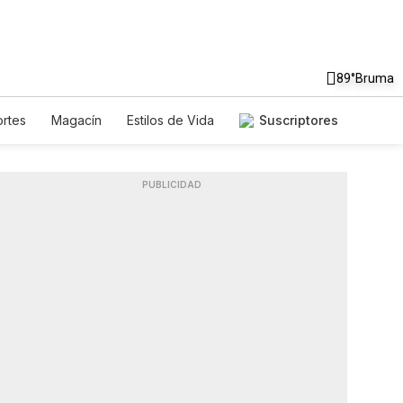
89°
Bruma
rtes
Magacín
Estilos de Vida
Suscriptores
je
Tecnología
Juegos
letters
Feriados
Especiales
PUBLICIDAD