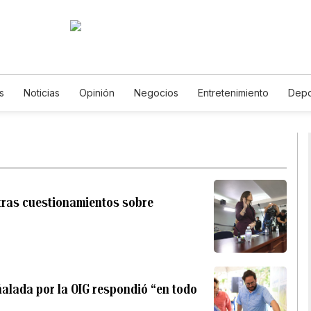
s
Noticias
Opinión
Negocios
Entretenimiento
Depo
Estados Unidos
Ciencia y Ambiente
Gastronomía
De Via
Vídeos
Fotos
English
Podcasts
Horóscopos
News
 tras cuestionamientos sobre
ñalada por la OIG respondió “en todo