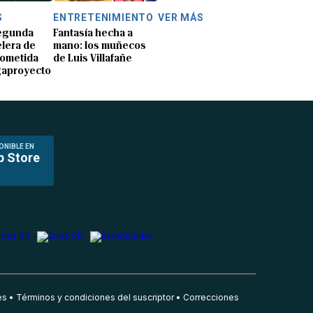
S
ENTRETENIMIENTO
VER MÁS
segunda
Fantasía hecha a
lera de
mano: los muñecos
rometida
de Luis Villafañe
gaproyecto
ONIBLE EN
p Store
es
Términos y condiciones del suscriptor
Correcciones