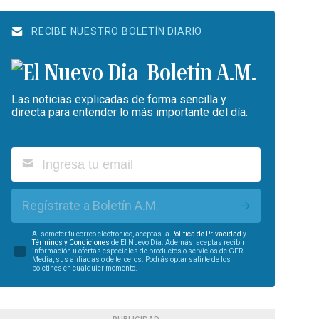
RECIBE NUESTRO BOLETÍN DIARIO
Boletín A.M.
Las noticias explicadas de forma sencilla y
directa para entender lo más importante del día.
Regístrate a Boletín A.M.
Al someter tu correo electrónico, aceptas la
Política de Privacidad
y
Términos y Condiciones
de El Nuevo Día. Además, aceptas recibir
información u ofertas especiales de productos o servicios de GFR
Media, sus afiliadas o de terceros. Podrás optar salirte de los
boletines en cualquier momento.