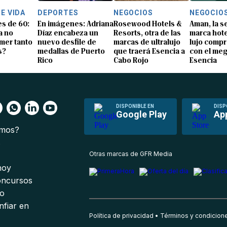
E VIDA
DEPORTES
NEGOCIOS
NEGOCIO
s de 60:
En imágenes: Adriana
Rosewood Hotels &
Aman, la 
a no
Díaz encabeza un
Resorts, otra de las
marca hote
mer tanto
nuevo desfile de
marcas de ultralujo
lujo comp
s?
medallas de Puerto
que traerá Esencia a
con el me
Rico
Cabo Rojo
Esencia
DISPONIBLE EN
DISP
Google Play
Ap
omos?
s
Otras marcas de GFR Media
 hoy
oncursos
io
nfiar en
Política de privacidad
Términos y condicion