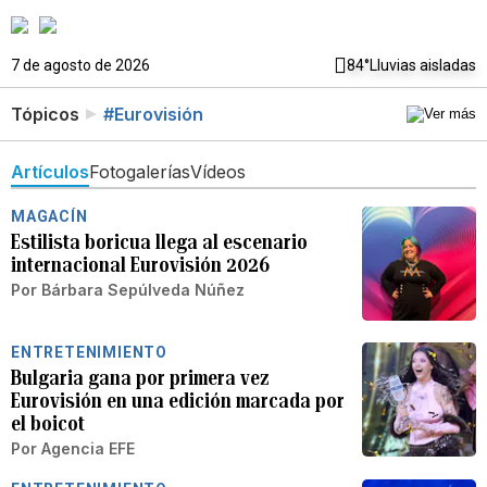
7 de agosto de 2026
84°
Lluvias aisladas
Tópicos
#Eurovisión
Artículos
Fotogalerías
Vídeos
MAGACÍN
Estilista boricua llega al escenario
internacional Eurovisión 2026
Por
Bárbara Sepúlveda Núñez
ENTRETENIMIENTO
Bulgaria gana por primera vez
Eurovisión en una edición marcada por
el boicot
Por
Agencia EFE