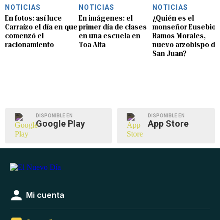
NOTICIAS
NOTICIAS
NOTICIAS
En fotos: así luce
En imágenes: el
¿Quién es el
Carraízo el día en que
primer día de clases
monseñor Eusebio
comenzó el
en una escuela en
Ramos Morales,
racionamiento
Toa Alta
nuevo arzobispo de
San Juan?
DISPONIBLE EN
DISPONIBLE EN
Google Play
App Store
Mi cuenta