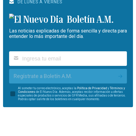
DE LUNES A VIERNES
Boletín A.M.
Las noticias explicadas de forma sencilla y directa para
entender lo más importante del día.
Regístrate a Boletín A.M.
Al someter tu correo electrónico, aceptas la
Política de Privacidad
y
Términos y
Condiciones
de El Nuevo Día. Además, aceptas recibir información u ofertas
especiales de productos o servicios de GFR Media, sus afiliadas o de terceros.
Podrás optar salirte de los boletines en cualquier momento.