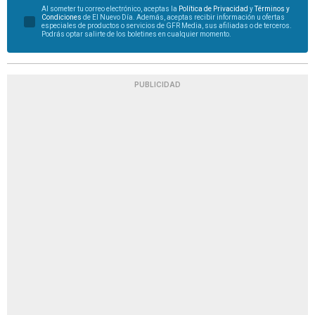
Al someter tu correo electrónico, aceptas la
Política de Privacidad
y
Términos y
Condiciones
de El Nuevo Día. Además, aceptas recibir información u ofertas
especiales de productos o servicios de GFR Media, sus afiliadas o de terceros.
Podrás optar salirte de los boletines en cualquier momento.
PUBLICIDAD