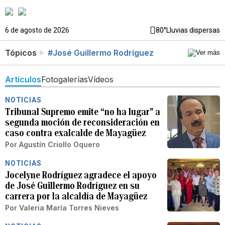
6 de agosto de 2026
80°
Lluvias dispersas
Tópicos
#José Guillermo Rodríguez
Artículos
Fotogalerías
Vídeos
NOTICIAS
Tribunal Supremo emite “no ha lugar” a
segunda moción de reconsideración en
caso contra exalcalde de Mayagüez
Por
Agustín Criollo Oquero
NOTICIAS
Jocelyne Rodríguez agradece el apoyo
de José Guillermo Rodríguez en su
carrera por la alcaldía de Mayagüez
Por
Valeria María Torres Nieves