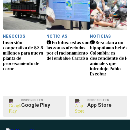
NEGOCIOS
NOTICIAS
NOTICIAS
Inversión
📷 En fotos: estas son
📷 Rescatan a un
cooperativa de $2.8
las zonas afectadas
hipopótamo bebé e
millones para nueva
por el racionamiento
Colombia: es
planta de
del embalse Carraízo
descendiente de lo
procesamiento de
animales que
carne
introdujo Pablo
Escobar
DISPONIBLE EN
DISPONIBLE EN
Google Play
App Store