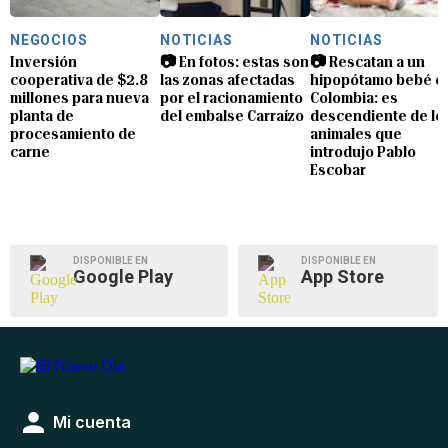
NEGOCIOS
NOTICIAS
NOTICIAS
Inversión
📷 En fotos: estas son
📷 Rescatan a un
cooperativa de $2.8
las zonas afectadas
hipopótamo bebé e
millones para nueva
por el racionamiento
Colombia: es
planta de
del embalse Carraízo
descendiente de lo
procesamiento de
animales que
carne
introdujo Pablo
Escobar
DISPONIBLE EN
DISPONIBLE EN
Google Play
App Store
Mi cuenta