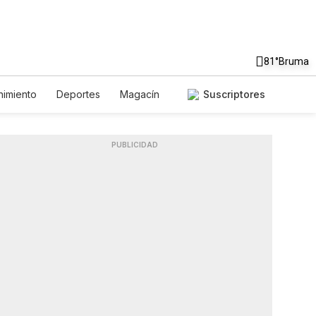
81°
Bruma
nimiento
Deportes
Magacín
Suscriptores
Ambiente
Gastronomía
Fotos
English
Podcasts
PUBLICIDAD