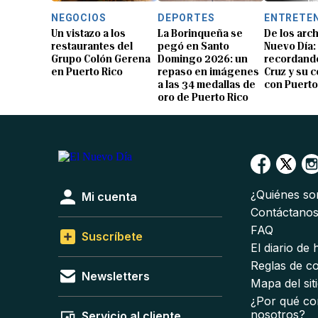
NEGOCIOS
DEPORTES
ENTRETE
Un vistazo a los
La Borinqueña se
De los arch
restaurantes del
pegó en Santo
Nuevo Día:
Grupo Colón Gerena
Domingo 2026: un
recordando
en Puerto Rico
repaso en imágenes
Cruz y su 
a las 34 medallas de
con Puerto
oro de Puerto Rico
¿Quiénes s
Mi cuenta
Contáctano
FAQ
Suscríbete
El diario de
Reglas de c
Newsletters
Mapa del sit
¿Por qué co
nosotros?
Servicio al cliente