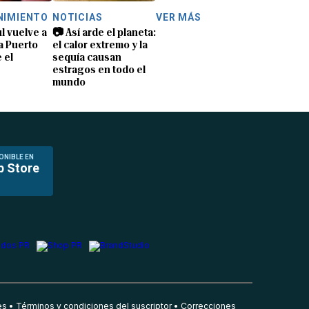
NIMIENTO
NOTICIAS
VER MÁS
úl vuelve a
📷 Así arde el planeta:
 a Puerto
el calor extremo y la
 el
sequía causan
estragos en todo el
mundo
ONIBLE EN
p Store
es
Términos y condiciones del suscriptor
Correcciones