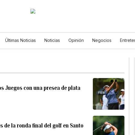
Últimas Noticias
Noticias
Opinión
Negocios
Entrete
Estilos de Vida
Mundo
Estados Unidos
Ciencia y 
De Viaje
Tecnología
Juegos
Lotería
Vídeos
Horóscopos
Newsletters
Feriados
Especiales
 los Juegos con una presea de plata
 de la ronda final del golf en Santo