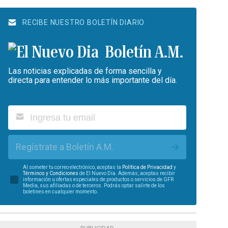
RECIBE NUESTRO BOLETÍN DIARIO
Boletín A.M.
Las noticias explicadas de forma sencilla y
directa para entender lo más importante del día.
Regístrate a Boletín A.M.
Al someter tu correo electrónico, aceptas la
Política de Privacidad
y
Términos y Condiciones
de El Nuevo Día. Además, aceptas recibir
información u ofertas especiales de productos o servicios de GFR
Media, sus afiliadas o de terceros. Podrás optar salirte de los
boletines en cualquier momento.