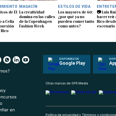
NIMIENTO
MAGACÍN
ESTILOS DE VIDA
ENTRETE
ivos de El
La creatividad
Los mayores de 60:
📷 Luis Ra
domina en las calles
¿por qué ya no
hacer reír
 a Celia
de la Copenhagen
pueden comer tanto
Rico desde
conexión
Fashion Week
como antes?
escenario
 Rico
DISPONIBLE EN
DISP
Google Play
Ap
omos?
s
Otras marcas de GFR Media
 hoy
oncursos
io
nfiar en
Política de privacidad
Términos y condicion