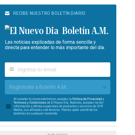
RECIBE NUESTRO BOLETÍN DIARIO
Boletín A.M.
Las noticias explicadas de forma sencilla y
directa para entender lo más importante del día.
Regístrate a Boletín A.M.
Al someter tu correo electrónico, aceptas la
Política de Privacidad
y
Términos y Condiciones
de El Nuevo Día. Además, aceptas recibir
información u ofertas especiales de productos o servicios de GFR
Media, sus afiliadas o de terceros. Podrás optar salirte de los
boletines en cualquier momento.