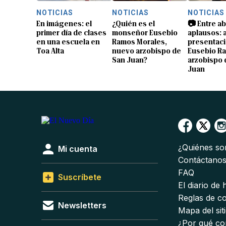
NOTICIAS
NOTICIAS
NOTICIAS
En imágenes: el
¿Quién es el
📷 Entre a
primer día de clases
monseñor Eusebio
aplausos: a
en una escuela en
Ramos Morales,
presentaci
Toa Alta
nuevo arzobispo de
Eusebio R
San Juan?
arzobispo 
Juan
¿Quiénes s
Mi cuenta
Contáctano
FAQ
Suscríbete
El diario de
Reglas de c
Newsletters
Mapa del sit
¿Por qué co