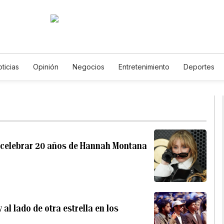
ticias
Opinión
Negocios
Entretenimiento
Deportes
os Unidos
Ciencia y Ambiente
Gastronomía
De Viaje
T
English
Podcasts
Horóscopos
Newsletters
Feriad
a celebrar 20 años de Hannah Montana
 al lado de otra estrella en los