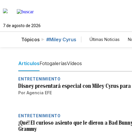
7 de agosto de 2026
Tópicos
#Miley Cyrus
Últimas Noticias
No
Mundo
Estad
Vídeos
Fotos
Artículos
Fotogalerías
Vídeos
ENTRETENIMIENTO
Disney presentará especial con Miley Cyrus par
Por
Agencia EFE
ENTRETENIMIENTO
¡Qué! El curioso asiento que le dieron a Bad Bunny
Grammy