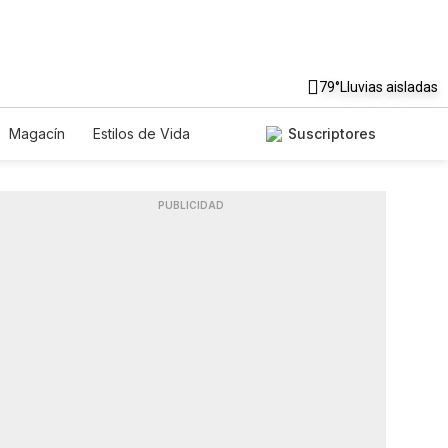
79°
Lluvias aisladas
Magacín
Estilos de Vida
Suscriptores
ecnología
Juegos
Lotería
os
Especiales
PUBLICIDAD