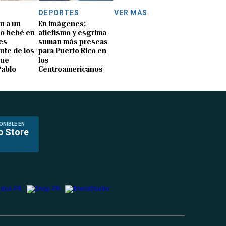
DEPORTES
VER MÁS
n a un
En imágenes:
o bebé en
atletismo y esgrima
es
suman más preseas
nte de los
para Puerto Rico en
que
los
Pablo
Centroamericanos
ONIBLE EN
p Store