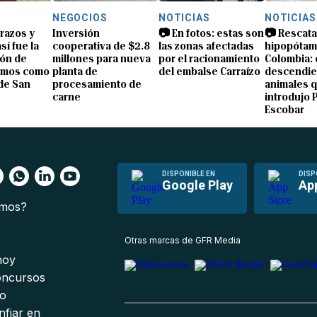
NEGOCIOS
NOTICIAS
NOTICIAS
brazos y
Inversión
📷 En fotos: estas son
📷 Rescata
sí fue la
cooperativa de $2.8
las zonas afectadas
hipopótam
ón de
millones para nueva
por el racionamiento
Colombia: 
amos como
planta de
del embalse Carraízo
descendie
de San
procesamiento de
animales 
carne
introdujo 
Escobar
DISPONIBLE EN
DISP
Google Play
Ap
omos?
s
Otras marcas de GFR Media
 hoy
oncursos
io
nfiar en