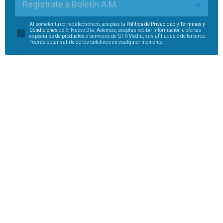
Regístrate a Boletín A.M.
Al someter tu correo electrónico, aceptas la
Política de Privacidad
y
Términos y
Condiciones
de El Nuevo Día. Además, aceptas recibir información u ofertas
especiales de productos o servicios de GFR Media, sus afiliadas o de terceros.
Podrás optar salirte de los boletines en cualquier momento.