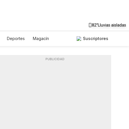
82°
Lluvias aisladas
Deportes
Magacín
Suscriptores
Gastronomía
De Viaje
Podcasts
Horóscopos
PUBLICIDAD