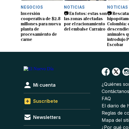
NEGOCIOS
NOTICIAS
NOTICIAS
Inversión
📷 En fotos: estas son
📷 Rescata
cooperativa de $2.8
las zonas afectadas
hipopótam
millones para nueva
por el racionamiento
Colombia: 
planta de
del embalse Carraízo
descendien
procesamiento de
animales 
carne
introdujo 
Escobar
¿Quiénes s
Mi cuenta
Contáctano
FAQ
Suscríbete
El diario de
Reglas de c
Newsletters
Mapa del sit
¿Por qué co