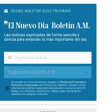
RECIBE NUESTRO BOLETÍN DIARIO
Boletín A.M.
Las noticias explicadas de forma sencilla y
directa para entender lo más importante del día.
Regístrate a Boletín A.M.
Al someter tu correo electrónico, aceptas la
Política de Privacidad
y
Términos y Condiciones
de El Nuevo Día. Además, aceptas recibir
información u ofertas especiales de productos o servicios de GFR
Media, sus afiliadas o de terceros. Podrás optar salirte de los
boletines en cualquier momento.