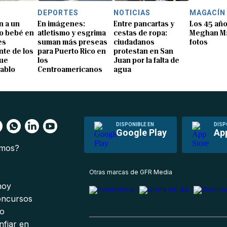
DEPORTES
NOTICIAS
MAGACÍN
n a un
En imágenes:
Entre pancartas y
Los 45 añ
o bebé en
atletismo y esgrima
cestas de ropa:
Meghan Ma
es
suman más preseas
ciudadanos
fotos
te de los
para Puerto Rico en
protestan en San
que
los
Juan por la falta de
Pablo
Centroamericanos
agua
DISPONIBLE EN
DISP
Google Play
Ap
omos?
s
Otras marcas de GFR Media
 hoy
oncursos
io
nfiar en