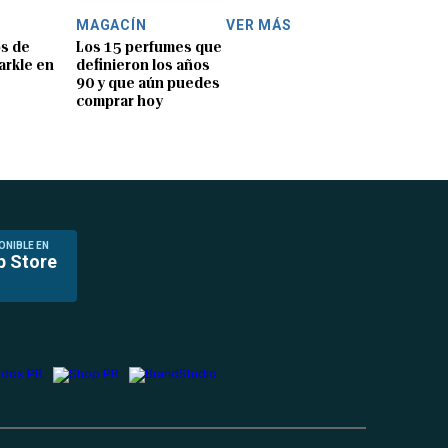
MAGACÍN
VER MÁS
os de
Los 15 perfumes que
rkle en
definieron los años
90 y que aún puedes
comprar hoy
ONIBLE EN
p Store