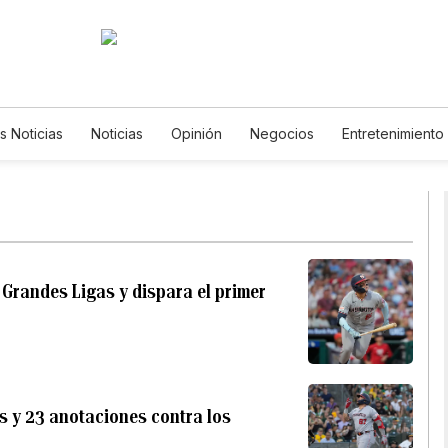
s Noticias
Noticias
Opinión
Negocios
Entretenimiento
stilos de Vida
Mundo
Estados Unidos
Ciencia y Ambiente
ecnología
Juegos
Lotería
Vídeos
Fotos
English
ewsletters
Feriados
Especiales
 Grandes Ligas y dispara el primer
ts y 23 anotaciones contra los