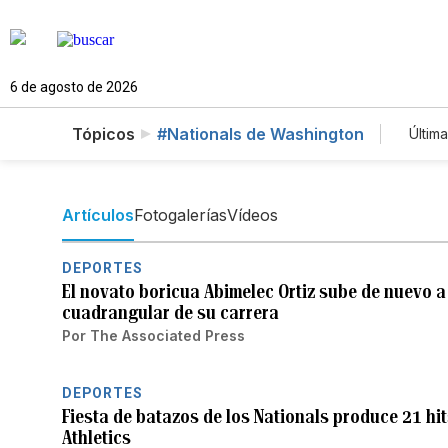
6 de agosto de 2026
Tópicos
#Nationals de Washington
Última
E
T
N
Artículos
Fotogalerías
Vídeos
DEPORTES
El novato boricua Abimelec Ortiz sube de nuevo a
cuadrangular de su carrera
Por
The Associated Press
DEPORTES
Fiesta de batazos de los Nationals produce 21 hi
Athletics