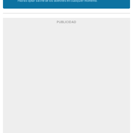
Podrás optar salirte de los boletines en cualquier momento.
PUBLICIDAD