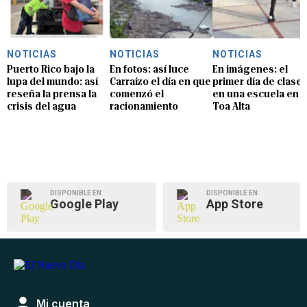
NOTICIAS
NOTICIAS
NOTICIAS
Puerto Rico bajo la
En fotos: así luce
En imágenes: el
lupa del mundo: así
Carraízo el día en que
primer día de clase
reseña la prensa la
comenzó el
en una escuela en
crisis del agua
racionamiento
Toa Alta
DISPONIBLE EN
DISPONIBLE EN
Google Play
App Store
Mi cuenta