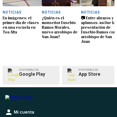
NOTICIAS
NOTICIAS
NOTICIAS
En imágenes: el
¿Quién es el
📷 Entre abrazos y
primer día de clases
monseñor Eusebio
aplausos: así fue la
en una escuela en
Ramos Morales,
presentación de
Toa Alta
nuevo arzobispo de
Eusebio Ramos com
San Juan?
arzobispo de San
Juan
DISPONIBLE EN
DISPONIBLE EN
Google Play
App Store
Mi cuenta