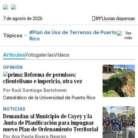
7 de agosto de 2026
89°
Lluvias dispersas
#Plan de Uso de Terrenos de Puerto
Tópicos
Rico
Artículos
Fotogalerías
Vídeos
OPINIÓN
Reforma de permisos:
clientelismo e impericia, otra vez
Por
Raúl Santiago Bartolomei
Catedrático de la Universidad de Puerto Rico
NOTICIAS
Demandan al Municipio de Cayey y la
Junta de Planificación para impugnar
nuevo Plan de Ordenamiento Territorial
Por
Ana Paola Rivera Negrón