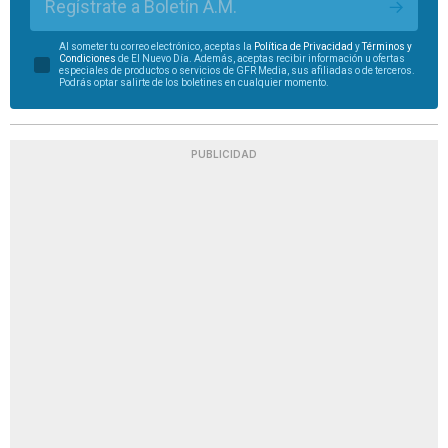
Regístrate a Boletín A.M.
Al someter tu correo electrónico, aceptas la
Política de Privacidad
y
Términos y
Condiciones
de El Nuevo Día. Además, aceptas recibir información u ofertas
especiales de productos o servicios de GFR Media, sus afiliadas o de terceros.
Podrás optar salirte de los boletines en cualquier momento.
PUBLICIDAD