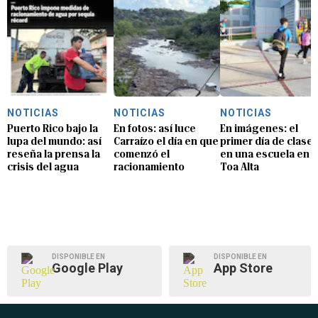
NOTICIAS
NOTICIAS
NOTICIAS
Puerto Rico bajo la
En fotos: así luce
En imágenes: el
lupa del mundo: así
Carraízo el día en que
primer día de clase
reseña la prensa la
comenzó el
en una escuela en
crisis del agua
racionamiento
Toa Alta
DISPONIBLE EN
DISPONIBLE EN
Google Play
App Store