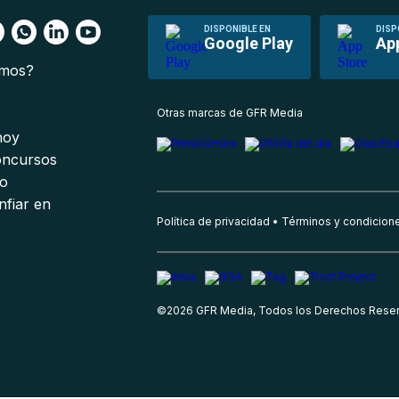
DISPONIBLE EN
DISP
Google Play
Ap
omos?
s
Otras marcas de GFR Media
 hoy
oncursos
io
nfiar en
Política de privacidad
Términos y condicion
©
2026
GFR Media, Todos los Derechos Rese