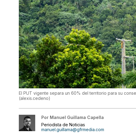
El PUT vigente separa un 60% del territorio para su conser
(
alexis.cedeno
)
Por
Manuel Guillama Capella
Periodista de Noticias
manuel.guillama@gfrmedia.com