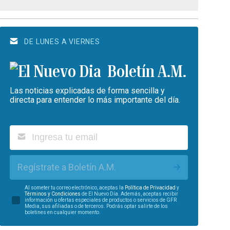
DE LUNES A VIERNES
Boletín A.M.
Las noticias explicadas de forma sencilla y
directa para entender lo más importante del día.
Regístrate a Boletín A.M.
Al someter tu correo electrónico, aceptas la
Política de Privacidad
y
Términos y Condiciones
de El Nuevo Día. Además, aceptas recibir
información u ofertas especiales de productos o servicios de GFR
Media, sus afiliadas o de terceros. Podrás optar salirte de los
boletines en cualquier momento.