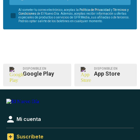
Al someter tu correo electrónico, aceptas la
Política de Privacidad
y
Términos y
Condiciones
de El Nuevo Día. Además, aceptas recibir información u ofertas
especiales de productos o servicios de GFR Media, sus afiliadas o de terceros.
Podrás optar salirte de los boletines en cualquier momento.
DISPONIBLE EN
DISPONIBLE EN
Google Play
App Store
Mi cuenta
Suscríbete