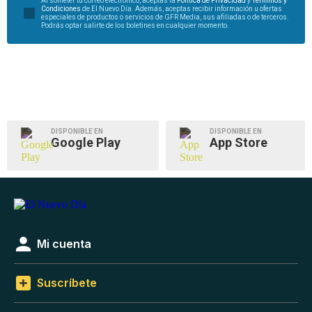
Al someter tu correo electrónico, aceptas la
Política de Privacidad
y
Términos y
Condiciones
de El Nuevo Día. Además, aceptas recibir información u ofertas
especiales de productos o servicios de GFR Media, sus afiliadas o de terceros.
Podrás optar salirte de los boletines en cualquier momento.
DISPONIBLE EN
DISPONIBLE EN
Google Play
App Store
Mi cuenta
Suscríbete