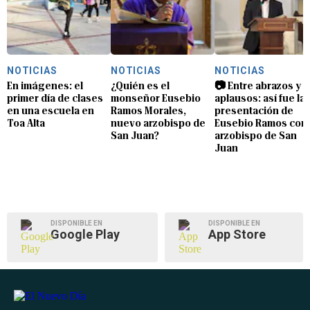
NOTICIAS
NOTICIAS
NOTICIAS
En imágenes: el
¿Quién es el
📷 Entre abrazos y
primer día de clases
monseñor Eusebio
aplausos: así fue la
en una escuela en
Ramos Morales,
presentación de
Toa Alta
nuevo arzobispo de
Eusebio Ramos com
San Juan?
arzobispo de San
Juan
DISPONIBLE EN
DISPONIBLE EN
Google Play
App Store