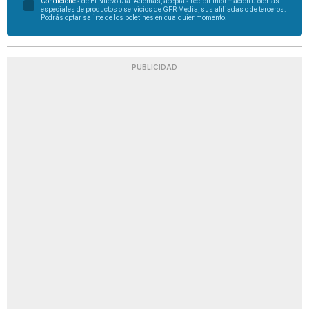
Condiciones
de El Nuevo Día. Además, aceptas recibir información u ofertas
especiales de productos o servicios de GFR Media, sus afiliadas o de terceros.
Podrás optar salirte de los boletines en cualquier momento.
PUBLICIDAD