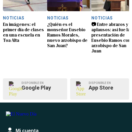
NOTICIAS
NOTICIAS
NOTICIAS
En imágenes: el
¿Quién es el
📷 Entre abrazos y
primer día de clases
monseñor Eusebio
aplausos: así fue la
en una escuela en
Ramos Morales,
presentación de
Toa Alta
nuevo arzobispo de
Eusebio Ramos com
San Juan?
arzobispo de San
Juan
DISPONIBLE EN
DISPONIBLE EN
Google Play
App Store
Mi cuenta