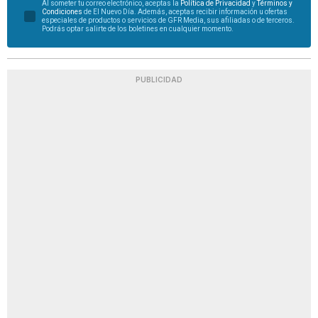
Al someter tu correo electrónico, aceptas la
Política de Privacidad
y
Términos y
Condiciones
de El Nuevo Día. Además, aceptas recibir información u ofertas
especiales de productos o servicios de GFR Media, sus afiliadas o de terceros.
Podrás optar salirte de los boletines en cualquier momento.
PUBLICIDAD