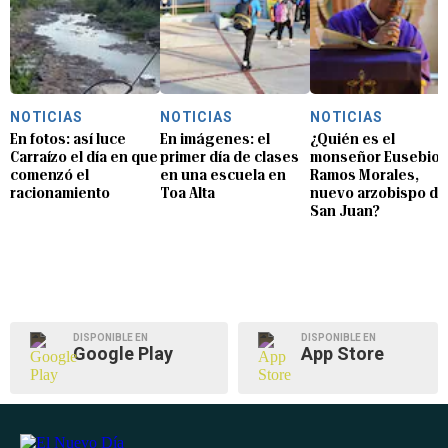
NOTICIAS
NOTICIAS
NOTICIAS
En fotos: así luce
En imágenes: el
¿Quién es el
Carraízo el día en que
primer día de clases
monseñor Eusebio
comenzó el
en una escuela en
Ramos Morales,
racionamiento
Toa Alta
nuevo arzobispo de
San Juan?
DISPONIBLE EN
DISPONIBLE EN
Google Play
App Store