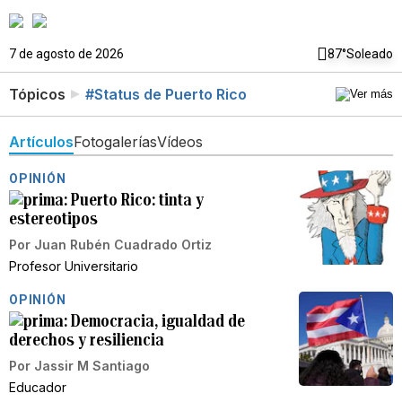
7 de agosto de 2026
87°
Soleado
Tópicos
#Status de Puerto Rico
Artículos
Fotogalerías
Vídeos
OPINIÓN
Puerto Rico: tinta y
estereotipos
Por
Juan Rubén Cuadrado Ortiz
Profesor Universitario
OPINIÓN
Democracia, igualdad de
derechos y resiliencia
Por
Jassir M Santiago
Educador