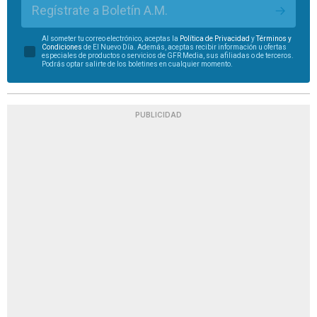
Regístrate a Boletín A.M.
Al someter tu correo electrónico, aceptas la
Política de Privacidad
y
Términos y
Condiciones
de El Nuevo Día. Además, aceptas recibir información u ofertas
especiales de productos o servicios de GFR Media, sus afiliadas o de terceros.
Podrás optar salirte de los boletines en cualquier momento.
PUBLICIDAD