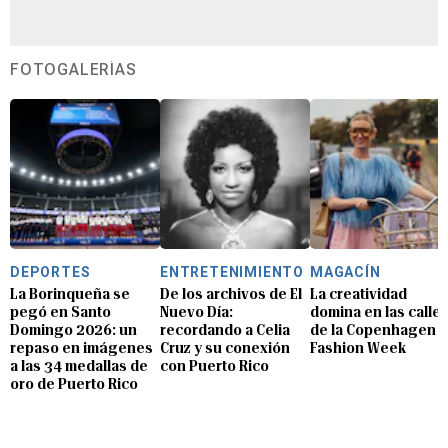
FOTOGALERÍAS
DEPORTES
ENTRETENIMIENTO
MAGACÍN
La Borinqueña se
De los archivos de El
La creatividad
pegó en Santo
Nuevo Día:
domina en las calle
Domingo 2026: un
recordando a Celia
de la Copenhagen
repaso en imágenes
Cruz y su conexión
Fashion Week
a las 34 medallas de
con Puerto Rico
oro de Puerto Rico