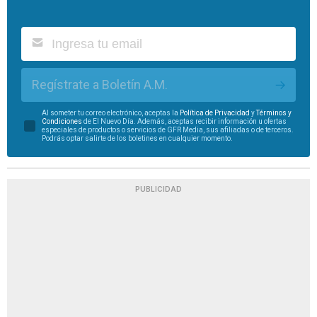
Regístrate a Boletín A.M.
Al someter tu correo electrónico, aceptas la
Política de Privacidad
y
Términos y
Condiciones
de El Nuevo Día. Además, aceptas recibir información u ofertas
especiales de productos o servicios de GFR Media, sus afiliadas o de terceros.
Podrás optar salirte de los boletines en cualquier momento.
PUBLICIDAD