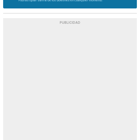
Podrás optar salirte de los boletines en cualquier momento.
PUBLICIDAD