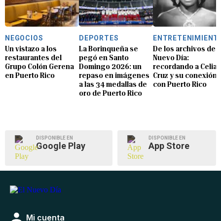
NEGOCIOS
DEPORTES
ENTRETENIMIENT
Un vistazo a los
La Borinqueña se
De los archivos de E
restaurantes del
pegó en Santo
Nuevo Día:
Grupo Colón Gerena
Domingo 2026: un
recordando a Celia
en Puerto Rico
repaso en imágenes
Cruz y su conexión
a las 34 medallas de
con Puerto Rico
oro de Puerto Rico
DISPONIBLE EN
DISPONIBLE EN
Google Play
App Store
Mi cuenta