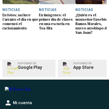
NOTICIAS
NOTICIAS
NOTICIAS
En fotos: así luce
En imágenes: el
¿Quién es el
Carraízo el día en que
primer día de clases
monseñor Eusebio
comenzó el
en una escuela en
Ramos Morales,
racionamiento
Toa Alta
nuevo arzobispo de
San Juan?
DISPONIBLE EN
DISPONIBLE EN
Google Play
App Store
Mi cuenta