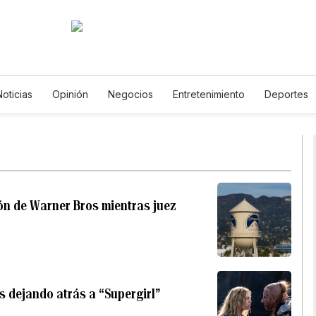
Noticias
Opinión
Negocios
Entretenimiento
Deportes
dos Unidos
Ciencia y Ambiente
Gastronomía
De Viaje
s
English
Podcasts
Horóscopos
Newsletters
Feria
ón de Warner Bros mientras juez
s dejando atrás a “Supergirl”