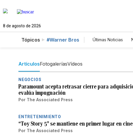
8 de agosto de 2026
Tópicos
#Warner Bros
Últimas Noticias
Mundo
Esta
Vídeos
Foto
Artículos
Fotogalerías
Vídeos
NEGOCIOS
Paramount acepta retrasar cierre para adquisici
evalúa impugnación
Por
The Associated Press
ENTRETENIMIENTO
“Toy Story 5” se mantiene en primer lugar en cine
Por
The Associated Press