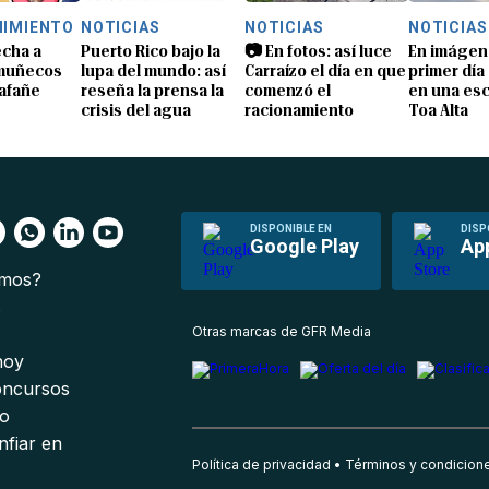
NIMIENTO
NOTICIAS
NOTICIAS
NOTICIAS
echa a
Puerto Rico bajo la
📷 En fotos: así luce
En imágene
 muñecos
lupa del mundo: así
Carraízo el día en que
primer día
lafañe
reseña la prensa la
comenzó el
en una es
crisis del agua
racionamiento
Toa Alta
DISPONIBLE EN
DISP
Google Play
Ap
omos?
s
Otras marcas de GFR Media
 hoy
oncursos
io
nfiar en
Política de privacidad
Términos y condicion