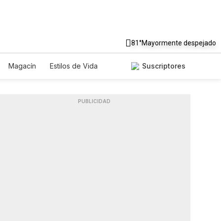
81°
Mayormente despejado
Magacín
Estilos de Vida
Suscriptores
Tecnología
Juegos
Lotería
dos
Especiales
PUBLICIDAD