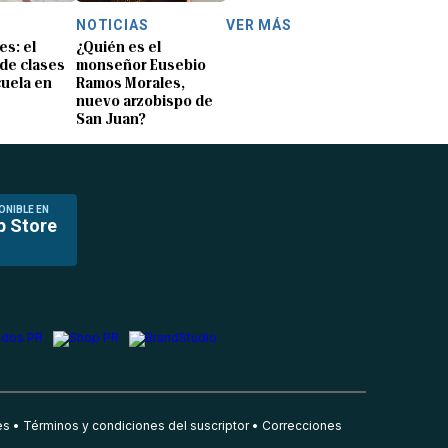
NOTICIAS
VER MÁS
s: el
¿Quién es el
 de clases
monseñor Eusebio
cuela en
Ramos Morales,
nuevo arzobispo de
San Juan?
ONIBLE EN
p Store
es
Términos y condiciones del suscriptor
Correcciones