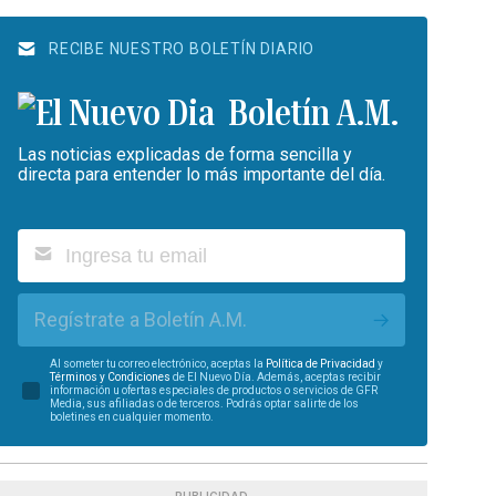
RECIBE NUESTRO BOLETÍN DIARIO
Boletín A.M.
Las noticias explicadas de forma sencilla y
directa para entender lo más importante del día.
Regístrate a Boletín A.M.
Al someter tu correo electrónico, aceptas la
Política de Privacidad
y
Términos y Condiciones
de El Nuevo Día. Además, aceptas recibir
información u ofertas especiales de productos o servicios de GFR
Media, sus afiliadas o de terceros. Podrás optar salirte de los
boletines en cualquier momento.