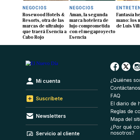
NEGOCIOS
NEGOCIOS
ENTRETE
Rosewood Hotels &
Aman, la segunda
Fantasía h
Resorts, otra de las
marca hotelera de
mano: los
marcas de ultralujo
lujo comprometida
de Luis Vil
que traerá Esencia a
con el megaproyecto
Cabo Rojo
Esencia
¿Quiénes s
Mi cuenta
Contáctano
FAQ
Suscríbete
El diario de
Reglas de c
Newsletters
Mapa del sit
¿Por qué co
nosotros?
Servicio al cliente