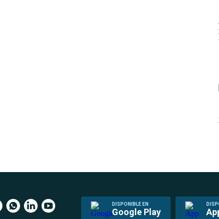
DISPONIBLE EN
DISP
Google Play
Ap