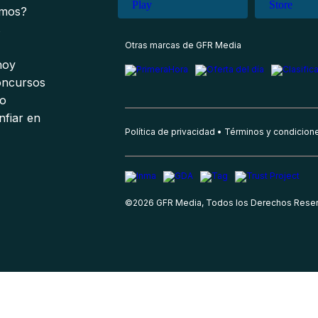
omos?
s
Otras marcas de GFR Media
 hoy
oncursos
io
nfiar en
Política de privacidad
Términos y condicion
©
2026
GFR Media, Todos los Derechos Rese