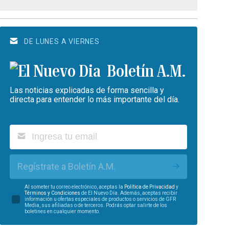
DE LUNES A VIERNES
Boletín A.M.
Las noticias explicadas de forma sencilla y
directa para entender lo más importante del día.
Regístrate a Boletín A.M.
Al someter tu correo electrónico, aceptas la
Política de Privacidad
y
Términos y Condiciones
de El Nuevo Día. Además, aceptas recibir
información u ofertas especiales de productos o servicios de GFR
Media, sus afiliadas o de terceros. Podrás optar salirte de los
boletines en cualquier momento.