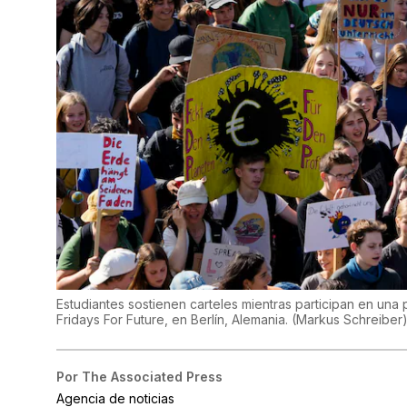
Estudiantes sostienen carteles mientras participan en una 
Fridays For Future, en Berlín, Alemania.
(
Markus Schreiber
Por
The Associated Press
Agencia de noticias