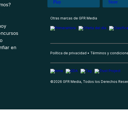
omos?
s
Otras marcas de GFR Media
 hoy
oncursos
io
nfiar en
Política de privacidad
Términos y condicion
©
2026
GFR Media, Todos los Derechos Rese