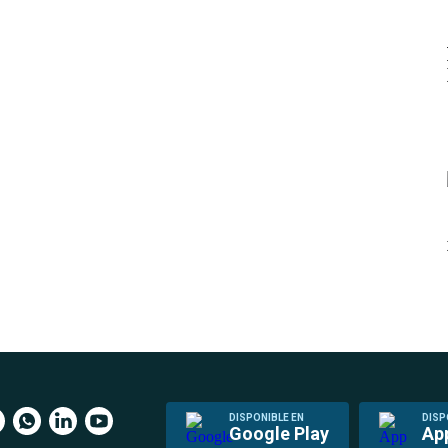
DISPONIBLE EN
DISP
Google Play
Ap