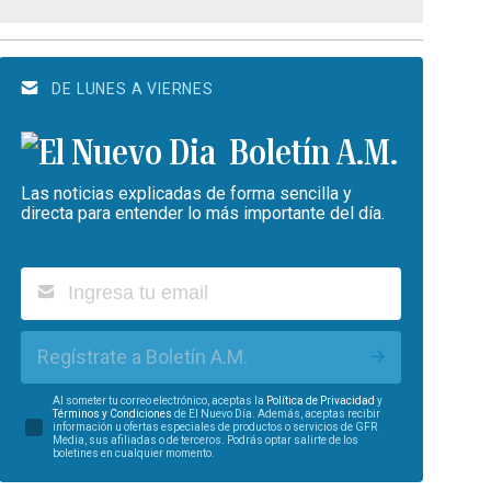
DE LUNES A VIERNES
Boletín A.M.
Las noticias explicadas de forma sencilla y
directa para entender lo más importante del día.
Regístrate a Boletín A.M.
Al someter tu correo electrónico, aceptas la
Política de Privacidad
y
Términos y Condiciones
de El Nuevo Día. Además, aceptas recibir
información u ofertas especiales de productos o servicios de GFR
Media, sus afiliadas o de terceros. Podrás optar salirte de los
boletines en cualquier momento.