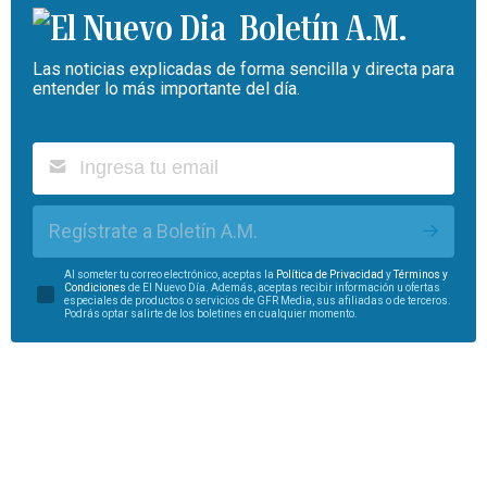
Boletín A.M.
Las noticias explicadas de forma sencilla y directa para
entender lo más importante del día.
Regístrate a Boletín A.M.
Al someter tu correo electrónico, aceptas la
Política de Privacidad
y
Términos y
Condiciones
de El Nuevo Día. Además, aceptas recibir información u ofertas
especiales de productos o servicios de GFR Media, sus afiliadas o de terceros.
Podrás optar salirte de los boletines en cualquier momento.