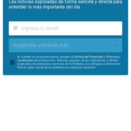
Las noticias explicadas de forma sencilla y directa para
entender lo más importante del día.
Regístrate a Boletín A.M.
Al someter tu correo electrónico, aceptas la
Política de Privacidad
y
Términos y
Condiciones
de El Nuevo Día. Además, aceptas recibir información u ofertas
especiales de productos o servicios de GFR Media, sus afiliadas o de terceros.
Podrás optar salirte de los boletines en cualquier momento.