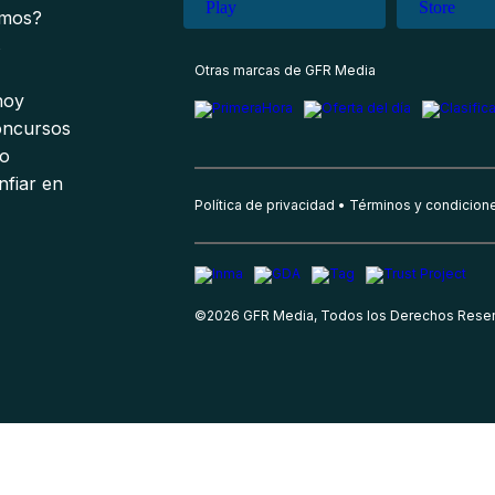
omos?
s
Otras marcas de GFR Media
 hoy
oncursos
io
nfiar en
Política de privacidad
Términos y condicion
©
2026
GFR Media, Todos los Derechos Rese