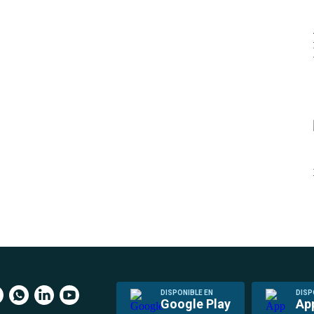
DISPONIBLE EN
DISP
Google Play
Ap