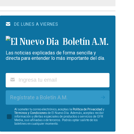
DE LUNES A VIERNES
Boletín A.M.
Las noticias explicadas de forma sencilla y
directa para entender lo más importante del día.
Regístrate a Boletín A.M.
Al someter tu correo electrónico, aceptas la
Política de Privacidad
y
Términos y Condiciones
de El Nuevo Día. Además, aceptas recibir
información u ofertas especiales de productos o servicios de GFR
Media, sus afiliadas o de terceros. Podrás optar salirte de los
boletines en cualquier momento.