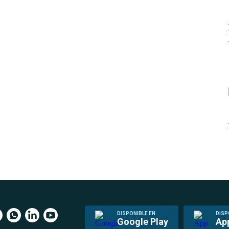
DISPONIBLE EN
DISP
Google Play
Ap