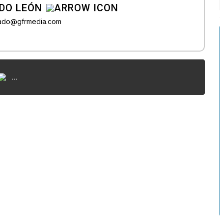
DO LEÓN
rado@gfrmedia.com
...