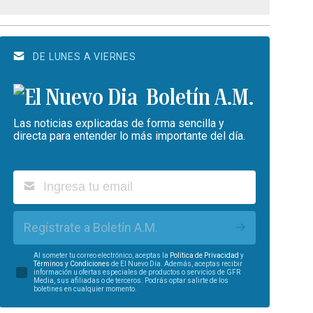
DE LUNES A VIERNES
Boletín A.M.
Las noticias explicadas de forma sencilla y
directa para entender lo más importante del día.
Regístrate a Boletín A.M.
Al someter tu correo electrónico, aceptas la
Política de Privacidad
y
Términos y Condiciones
de El Nuevo Día. Además, aceptas recibir
información u ofertas especiales de productos o servicios de GFR
Media, sus afiliadas o de terceros. Podrás optar salirte de los
boletines en cualquier momento.