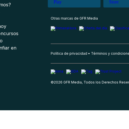
omos?
s
Otras marcas de GFR Media
 hoy
oncursos
io
nfiar en
Política de privacidad
Términos y condicion
©
2026
GFR Media, Todos los Derechos Rese