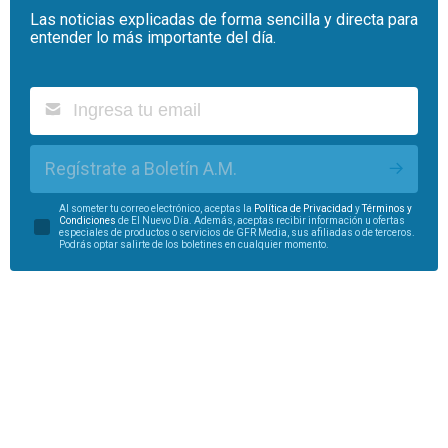
Las noticias explicadas de forma sencilla y directa para
entender lo más importante del día.
Regístrate a Boletín A.M.
Al someter tu correo electrónico, aceptas la
Política de Privacidad
y
Términos y
Condiciones
de El Nuevo Día. Además, aceptas recibir información u ofertas
especiales de productos o servicios de GFR Media, sus afiliadas o de terceros.
Podrás optar salirte de los boletines en cualquier momento.