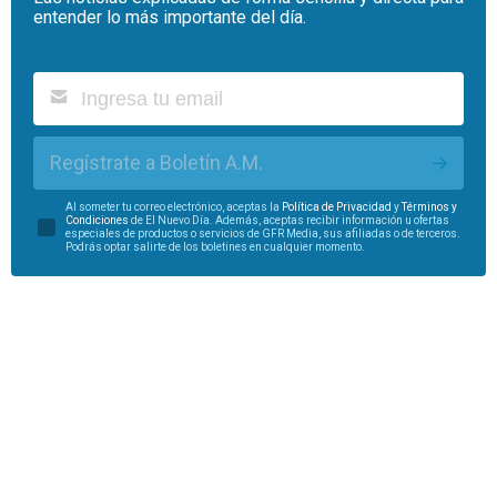
entender lo más importante del día.
Regístrate a Boletín A.M.
Al someter tu correo electrónico, aceptas la
Política de Privacidad
y
Términos y
Condiciones
de El Nuevo Día. Además, aceptas recibir información u ofertas
especiales de productos o servicios de GFR Media, sus afiliadas o de terceros.
Podrás optar salirte de los boletines en cualquier momento.