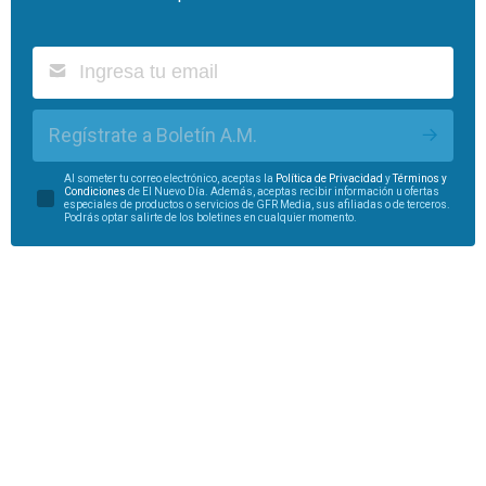
Regístrate a Boletín A.M.
Al someter tu correo electrónico, aceptas la
Política de Privacidad
y
Términos y
Condiciones
de El Nuevo Día. Además, aceptas recibir información u ofertas
especiales de productos o servicios de GFR Media, sus afiliadas o de terceros.
Podrás optar salirte de los boletines en cualquier momento.