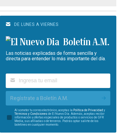
DE LUNES A VIERNES
Boletín A.M.
Las noticias explicadas de forma sencilla y
directa para entender lo más importante del día.
Regístrate a Boletín A.M.
Al someter tu correo electrónico, aceptas la
Política de Privacidad
y
Términos y Condiciones
de El Nuevo Día. Además, aceptas recibir
información u ofertas especiales de productos o servicios de GFR
Media, sus afiliadas o de terceros. Podrás optar salirte de los
boletines en cualquier momento.