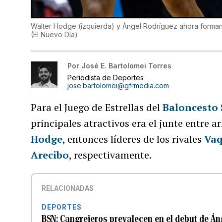
Walter Hodge (izquierda) y Ángel Rodríguez ahora forman
(
El Nuevo Día
)
Por
José E. Bartolomei Torres
Periodista de Deportes
jose.bartolomei@gfrmedia.com
Para el Juego de Estrellas del
Baloncesto 
principales atractivos era el junte entre 
Hodge
, entonces líderes de los rivales
Vaq
Arecibo
, respectivamente.
RELACIONADAS
DEPORTES
BSN: Cangrejeros prevalecen en el debut de Án