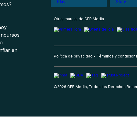
omos?
s
Otras marcas de GFR Media
 hoy
oncursos
io
nfiar en
Política de privacidad
Términos y condicion
©
2026
GFR Media, Todos los Derechos Rese