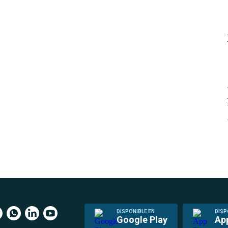
DISPONIBLE EN
DISP
Google Play
Ap