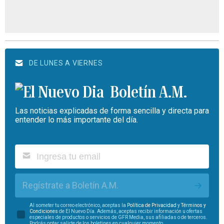
DE LUNES A VIERNES
Boletín A.M.
Las noticias explicadas de forma sencilla y directa para
entender lo más importante del día.
Regístrate a Boletín A.M.
Al someter tu correo electrónico, aceptas la
Política de Privacidad
y
Términos y
Condiciones
de El Nuevo Día. Además, aceptas recibir información u ofertas
especiales de productos o servicios de GFR Media, sus afiliadas o de terceros.
Podrás optar salirte de los boletines en cualquier momento.