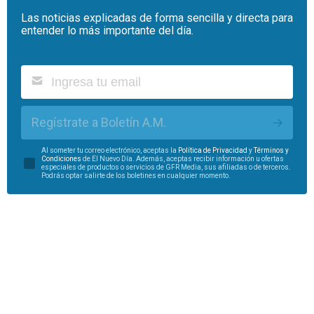
Las noticias explicadas de forma sencilla y directa para
entender lo más importante del día.
Regístrate a Boletín A.M.
Al someter tu correo electrónico, aceptas la
Política de Privacidad
y
Términos y
Condiciones
de El Nuevo Día. Además, aceptas recibir información u ofertas
especiales de productos o servicios de GFR Media, sus afiliadas o de terceros.
Podrás optar salirte de los boletines en cualquier momento.