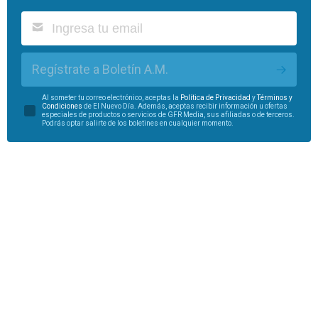
Regístrate a Boletín A.M.
Al someter tu correo electrónico, aceptas la
Política de Privacidad
y
Términos y
Condiciones
de El Nuevo Día. Además, aceptas recibir información u ofertas
especiales de productos o servicios de GFR Media, sus afiliadas o de terceros.
Podrás optar salirte de los boletines en cualquier momento.