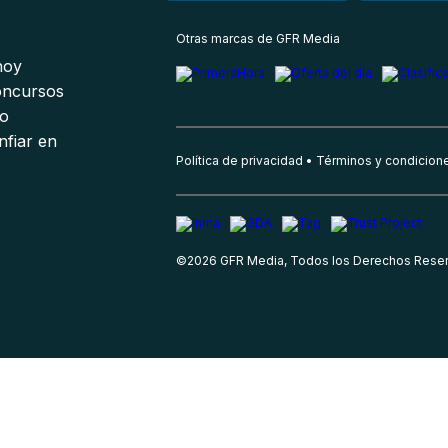
s
Otras marcas de GFR Media
 hoy
oncursos
io
nfiar en
Política de privacidad
Términos y condicion
©
2026
GFR Media, Todos los Derechos Rese