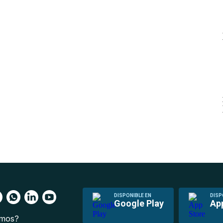
DISPONIBLE EN
DISP
Google Play
Ap
omos?