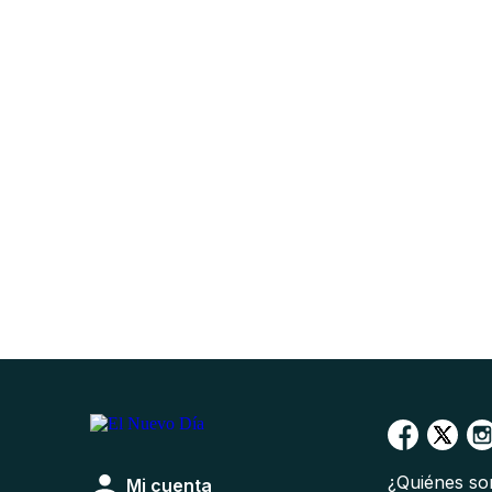
¿Quiénes s
Mi cuenta