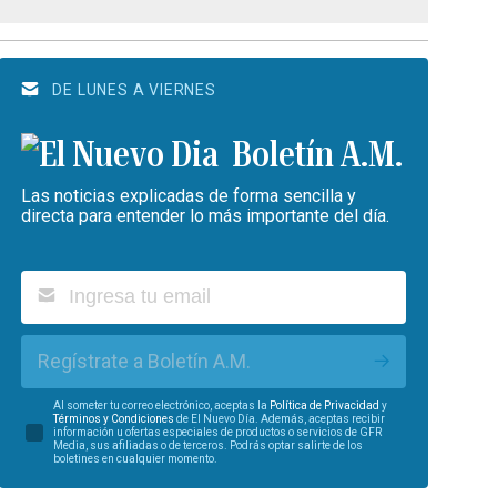
DE LUNES A VIERNES
Boletín A.M.
Las noticias explicadas de forma sencilla y
directa para entender lo más importante del día.
Regístrate a Boletín A.M.
Al someter tu correo electrónico, aceptas la
Política de Privacidad
y
Términos y Condiciones
de El Nuevo Día. Además, aceptas recibir
información u ofertas especiales de productos o servicios de GFR
Media, sus afiliadas o de terceros. Podrás optar salirte de los
boletines en cualquier momento.