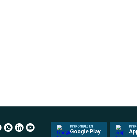
DISPONIBLE EN
DISP
Google Play
Ap