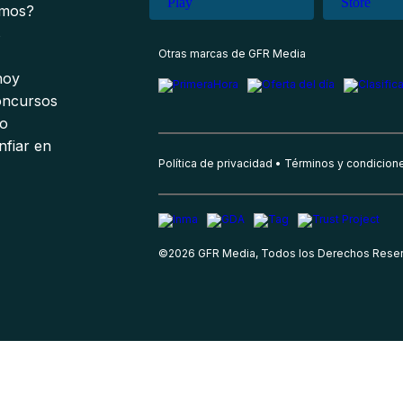
omos?
s
Otras marcas de GFR Media
 hoy
oncursos
io
nfiar en
Política de privacidad
Términos y condicion
©
2026
GFR Media, Todos los Derechos Rese