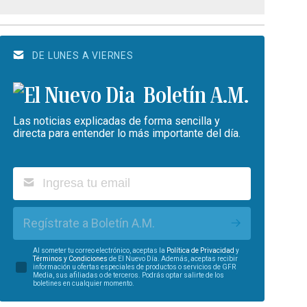
DE LUNES A VIERNES
Boletín A.M.
Las noticias explicadas de forma sencilla y
directa para entender lo más importante del día.
Regístrate a Boletín A.M.
Al someter tu correo electrónico, aceptas la
Política de Privacidad
y
Términos y Condiciones
de El Nuevo Día. Además, aceptas recibir
información u ofertas especiales de productos o servicios de GFR
Media, sus afiliadas o de terceros. Podrás optar salirte de los
boletines en cualquier momento.