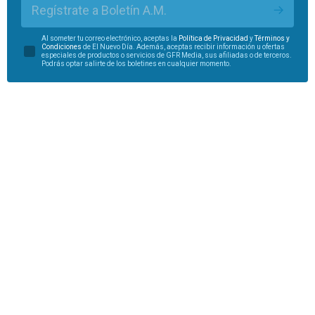
Regístrate a Boletín A.M.
Al someter tu correo electrónico, aceptas la
Política de Privacidad
y
Términos y
Condiciones
de El Nuevo Día. Además, aceptas recibir información u ofertas
especiales de productos o servicios de GFR Media, sus afiliadas o de terceros.
Podrás optar salirte de los boletines en cualquier momento.