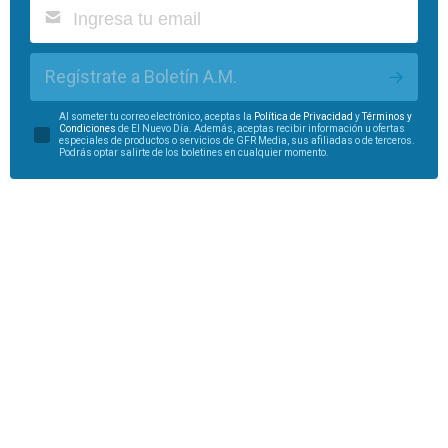
Regístrate a Boletín A.M.
Al someter tu correo electrónico, aceptas la
Política de Privacidad
y
Términos y
Condiciones
de El Nuevo Día. Además, aceptas recibir información u ofertas
especiales de productos o servicios de GFR Media, sus afiliadas o de terceros.
Podrás optar salirte de los boletines en cualquier momento.