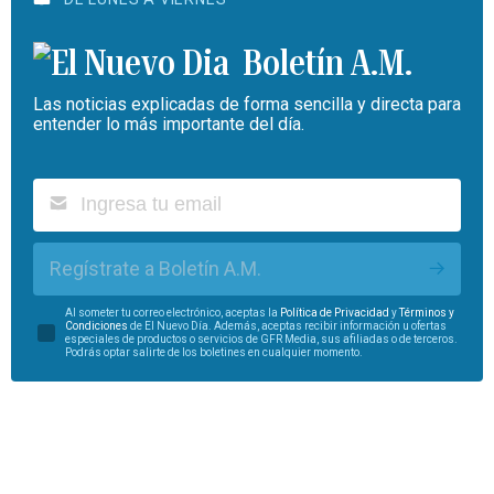
Boletín A.M.
Las noticias explicadas de forma sencilla y directa para
entender lo más importante del día.
Regístrate a Boletín A.M.
Al someter tu correo electrónico, aceptas la
Política de Privacidad
y
Términos y
Condiciones
de El Nuevo Día. Además, aceptas recibir información u ofertas
especiales de productos o servicios de GFR Media, sus afiliadas o de terceros.
Podrás optar salirte de los boletines en cualquier momento.